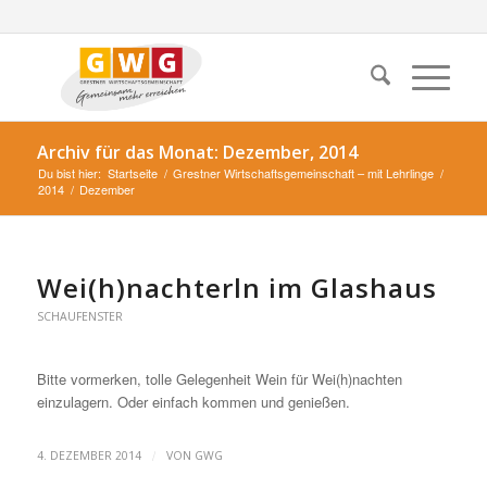
Archiv für das Monat: Dezember, 2014
Du bist hier:
Startseite
/
Grestner Wirtschaftsgemeinschaft – mit Lehrlinge
/
2014
/
Dezember
Wei(h)nachterln im Glashaus
SCHAUFENSTER
Bitte vormerken, tolle Gelegenheit Wein für Wei(h)nachten
einzulagern. Oder einfach kommen und genießen.
/
4. DEZEMBER 2014
VON
GWG