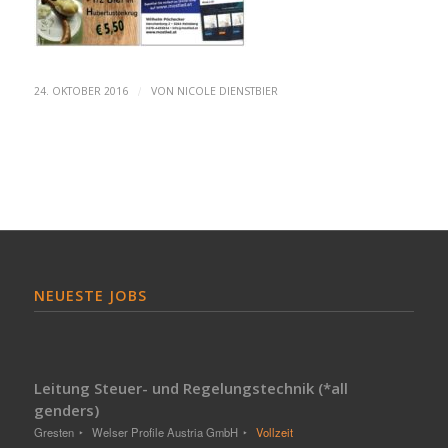
/
24. OKTOBER 2016
VON
NICOLE DIENSTBIER
NEUESTE JOBS
Leitung Steuer- und Regelungstechnik (*all
genders)
Gresten
Welser Profile Austria GmbH
Vollzeit