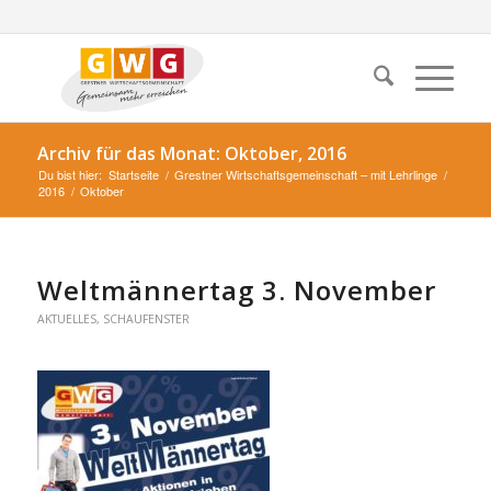
Archiv für das Monat: Oktober, 2016
Du bist hier:
Startseite
/
Grestner Wirtschaftsgemeinschaft – mit Lehrlinge
/
2016
/
Oktober
Weltmännertag 3. November
AKTUELLES
,
SCHAUFENSTER