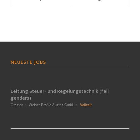
NEUESTE JOBS
Leitung Steuer- und Regelungstechnik (*all
genders)
Gresten
Welser Profile Austria GmbH
Vollzeit