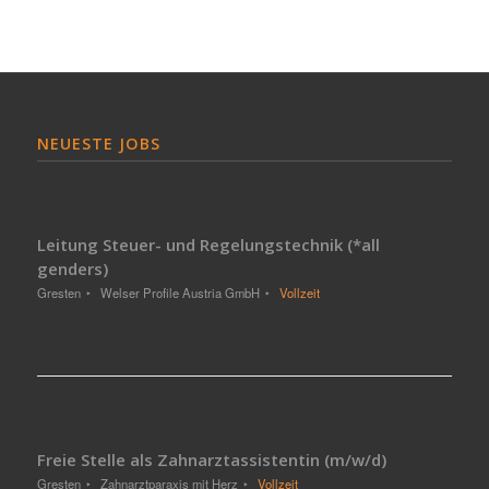
NEUESTE JOBS
Leitung Steuer- und Regelungstechnik (*all
genders)
Gresten
Welser Profile Austria GmbH
Vollzeit
Freie Stelle als Zahnarztassistentin (m/w/d)
Gresten
Zahnarztparaxis mit Herz
Vollzeit