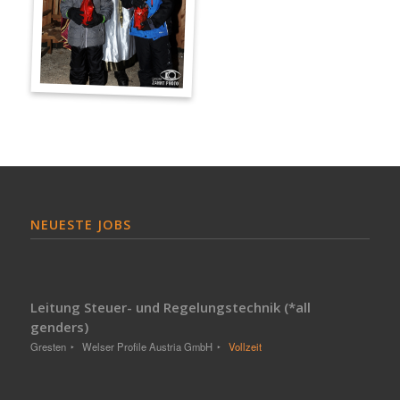
NEUESTE JOBS
Leitung Steuer- und Regelungstechnik (*all
genders)
Gresten
Welser Profile Austria GmbH
Vollzeit