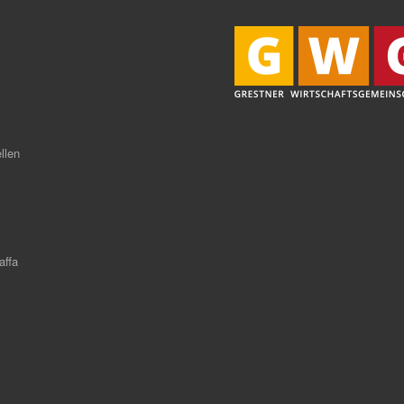
llen
ffa