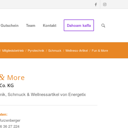
Gutschein
Team
Kontakt
Dahoam kaffa
/
Mitgliedsbetrieb
/
Pyrotechnik
/
Schmuck
/
Wellness-Artikel
/
Fun & More
&
More
 Co. KG
nik, Schmuck & Wellnessartikel von Energetix
ten:
urzenberger
76 36 27 224