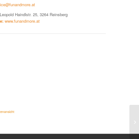
fice@funandmore.at
Leopold Haindlstr. 25, 3264 Reinsberg
e:
www.funandmore.at
tenansicht