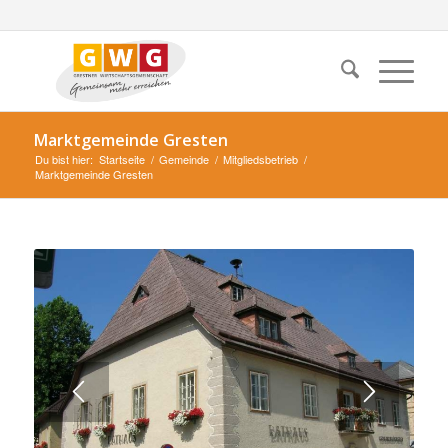
Marktgemeinde Gresten
Du bist hier:
Startseite
/
Gemeinde
/
Mitgliedsbetrieb
/
Marktgemeinde Gresten