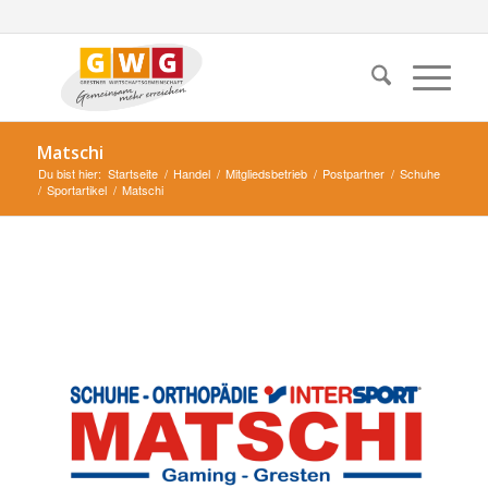
Matschi
Du bist hier:
Startseite
/
Handel
/
Mitgliedsbetrieb
/
Postpartner
/
Schuhe
/
Sportartikel
/
Matschi