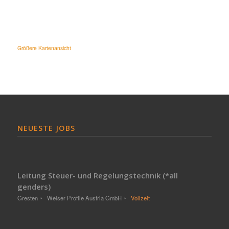
Größere Kartenansicht
NEUESTE JOBS
Leitung Steuer- und Regelungstechnik (*all
genders)
Gresten
Welser Profile Austria GmbH
Vollzeit