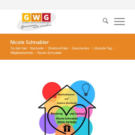
Nicole Schnabler
Du bist hier:
Startseite
/
Direktvertrieb
/
Geschenke
/
Lifestyle-Tag
/
Mitgliedsbetrieb
/
Nicole Schnabler