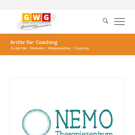
Archiv für: Coaching
Du bist hier:
Startseite
/
Mitgliedsbetrieb
/
Coaching