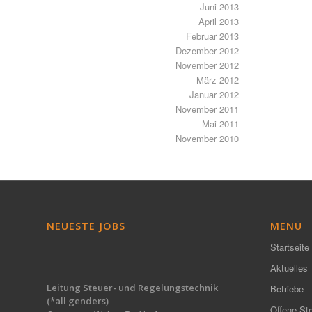
Juni 2013
April 2013
Februar 2013
Dezember 2012
November 2012
März 2012
Januar 2012
November 2011
Mai 2011
November 2010
NEUESTE JOBS
MENÜ
Startseite
Aktuelles
Leitung Steuer- und Regelungstechnik
Betriebe
(*all genders)
Offene Ste