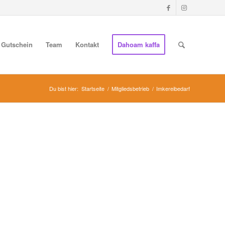
Gutschein
Team
Kontakt
Dahoam kaffa
Du bist hier:
Startseite
/
Mitgliedsbetrieb
/
Imkereibedarf