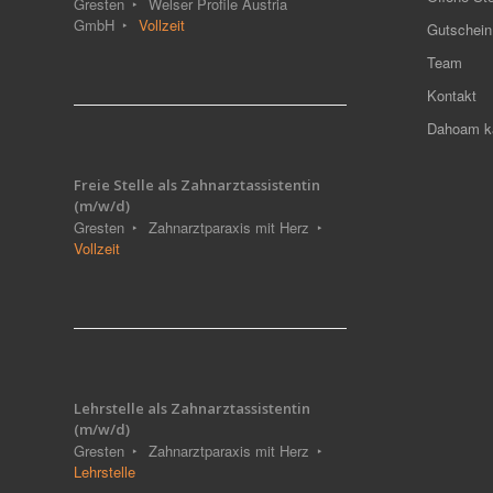
Gresten
Welser Profile Austria
GmbH
Vollzeit
Gutschein
Team
Kontakt
Dahoam ka
Freie Stelle als Zahnarztassistentin
(m/w/d)
Gresten
Zahnarztparaxis mit Herz
Vollzeit
Lehrstelle als Zahnarztassistentin
(m/w/d)
Gresten
Zahnarztparaxis mit Herz
Lehrstelle