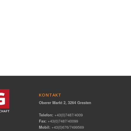
KONTAKT
Oberer Markt 2, 3264 Gresten
Telefon:
+43(0)7487/4009
Fax:
+43(0)7487/40099
Mobil:
+43(0)676/7499569