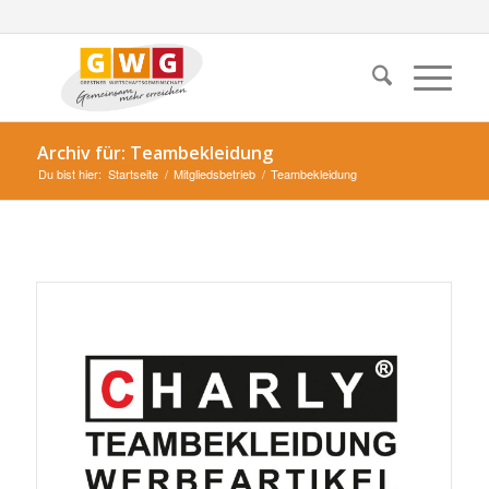
Archiv für: Teambekleidung
Du bist hier:
Startseite
/
Mitgliedsbetrieb
/
Teambekleidung